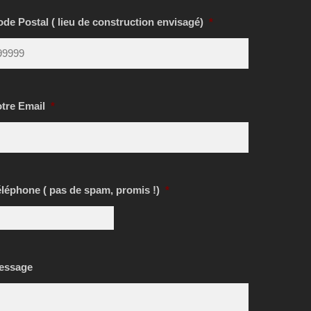
de Postal ( lieu de construction envisagé)
*
otre Email
*
léphone ( pas de spam, promis !)
*
essage