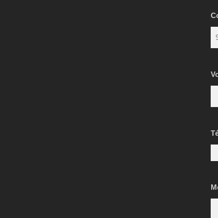
Co
V
Té
M