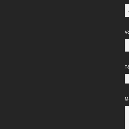
V
Té
M