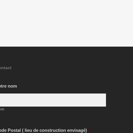
ontact
otre nom
om
de Postal ( lieu de construction envisagé)
*