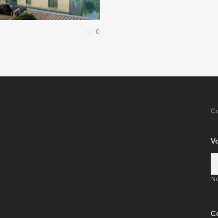
0
C
V
N
Co