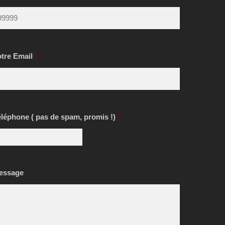
otre Email
*
léphone ( pas de spam, promis !)
*
essage