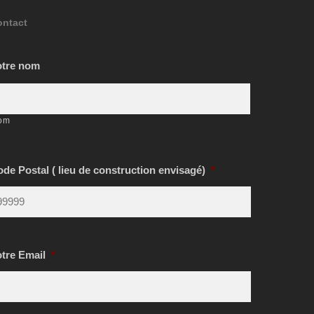
ontact
otre nom
om
de Postal ( lieu de construction envisagé)
*
otre Email
*